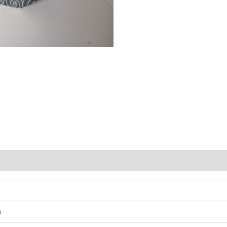
(0)
m