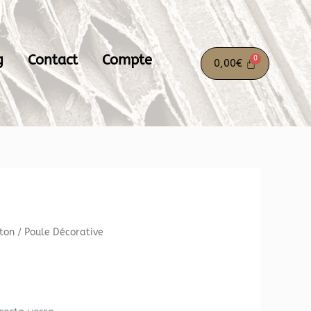
g
Contact
Compte
0,00
€
ton
/ Poule Décorative