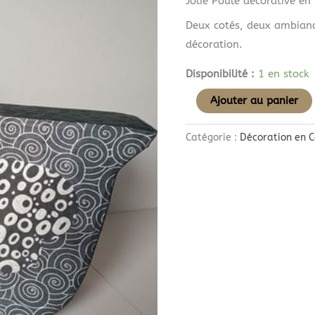
Jolie Poule décorative en 
Deux cotés, deux ambianc
décoration.
Disponibilité :
1 en stock
Ajouter au panier
Catégorie :
Décoration en 