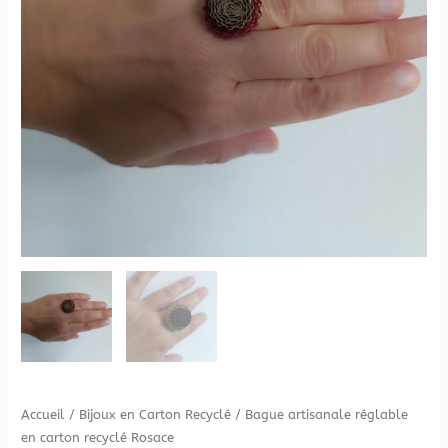
carton
recyclé
Rosace
Accueil
/
Bijoux en Carton Recyclé
/ Bague artisanale réglable
en carton recyclé Rosace