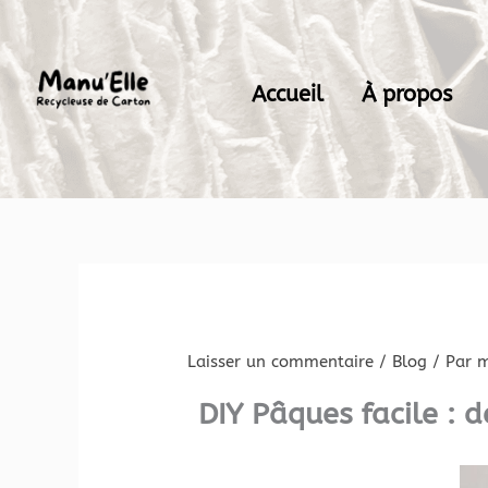
Aller
au
contenu
Accueil
À propos
Laisser un commentaire
/
Blog
/ Par
m
DIY Pâques facile : d