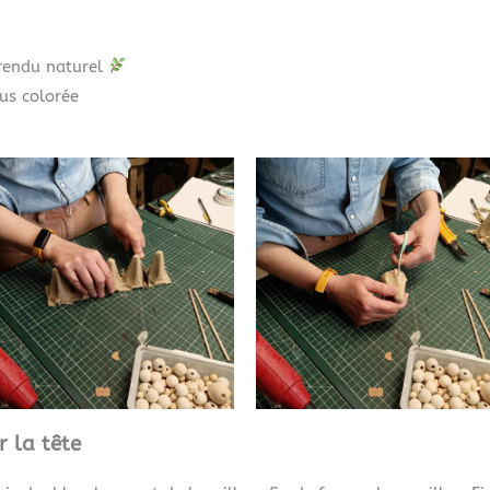
 rendu naturel
us colorée
r la tête