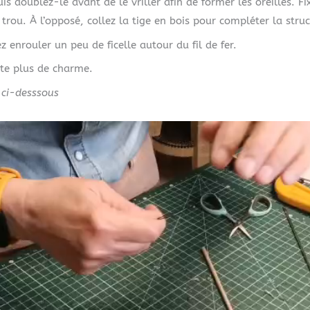
s doublez-le avant de le vriller afin de former les oreilles. Fix
trou. À l’opposé, collez la tige en bois pour compléter la struc
enrouler un peu de ficelle autour du fil de fer.
uite plus de charme.
 ci-desssous