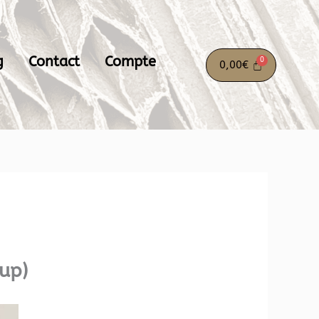
g
Contact
Compte
0,00
€
cup)