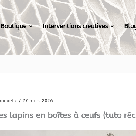
Boutique
Interventions creatives
Blo
anuelle
/
27 mars 2026
es lapins en boîtes à œufs (tuto ré