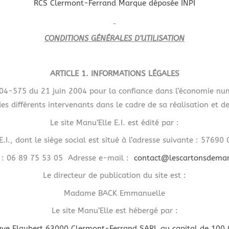
RCS Clermont-Ferrand Marque déposée INPI
CONDITIONS GÉNÉRALES D’UTILISATION
ARTICLE 1. INFORMATIONS LÉGALES
2004-575 du 21 juin 2004 pour la confiance dans l’économie numé
 des différents intervenants dans le cadre de sa réalisation et de
Le site Manu’Elle E.I. est édité par :
E.I., dont le siège social est situé à l’adresse suivante : 5769
 : 06 89 75 53 05 Adresse e-mail :
contact@lescartonsdema
Le directeur de publication du site est :
Madame BACK Emmanuelle
Le site Manu’Elle est hébergé par :
ve Flaubert 63000 Clermont-Ferrand SARL au capital de 100