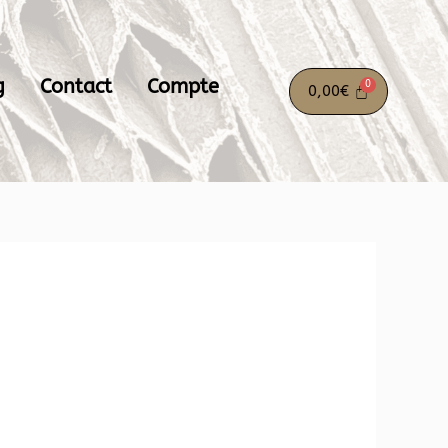
g
Contact
Compte
0,00
€