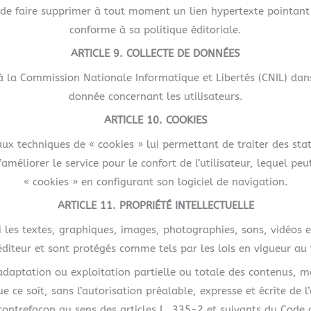
 de faire supprimer à tout moment un lien hypertexte pointant ve
conforme à sa politique éditoriale.
ARTICLE 9. COLLECTE DE DONNÉES
à la Commission Nationale Informatique et Libertés (CNIL) dan
donnée concernant les utilisateurs.
ARTICLE 10. COOKIES
ux techniques de « cookies » lui permettant de traiter des stat
 d’améliorer le service pour le confort de l’utilisateur, lequel pe
« cookies » en configurant son logiciel de navigation.
ARTICLE 11. PROPRIÉTÉ INTELLECTUELLE
i les textes, graphiques, images, photographies, sons, vidéos e
diteur et sont protégés comme tels par les lois en vigueur au ti
adaptation ou exploitation partielle ou totale des contenus, 
 ce soit, sans l’autorisation préalable, expresse et écrite de l’
contrefaçon au sens des articles L. 335-2 et suivants du Code de