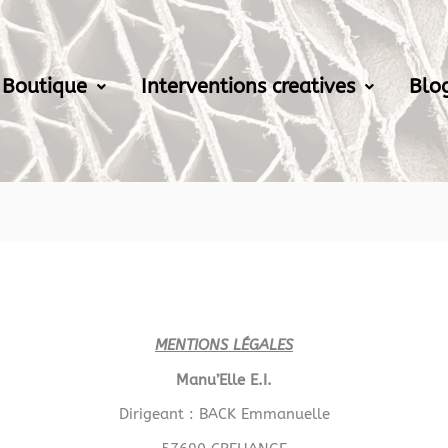
Boutique
Interventions creatives
Blo
MENTIONS LÉGALES
Manu’Elle E.I.
Dirigeant : BACK Emmanuelle