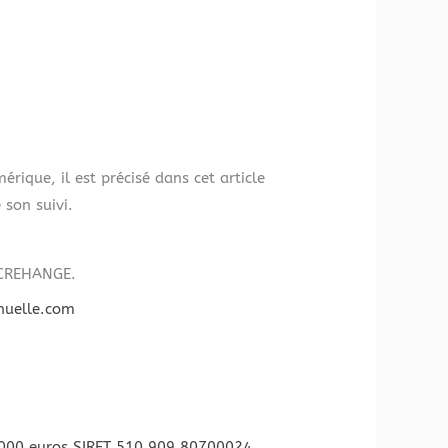
rique, il est précisé dans cet article
 son suivi.
0 CREHANGE.
nuelle.com
 000 euros SIRET 510 909 80700024